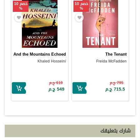
خصم 10
خصم 10
%
%
And the Mountains Echoed
The Tenant
Khaled Hosseini
Freida McFadden
795 ج.م
610 ج.م
715.5 ج.م
549 ج.م
شارك بتعليقك