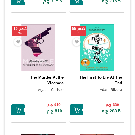
715.5 ج.م
715.5 ج.م
خصم 55
خصم 10
%
%
The Murder At the
The First To Die At The
Vicarage
End
Agatha Christie
Adam Silvera
630 ج.م
910 ج.م
283.5 ج.م
819 ج.م