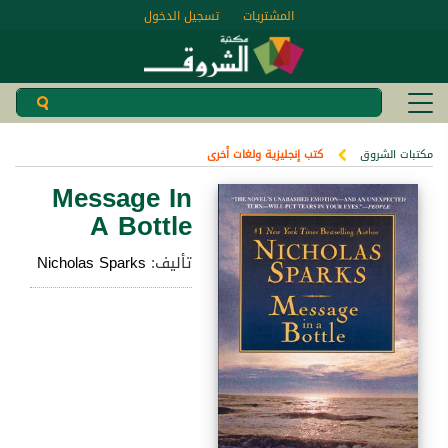
المشتريات
تسجيل الدخول
مكتبات الشروق
كتب إنجليزية ولغات أخرى
Message In
A Bottle
تأليف:
Nicholas Sparks