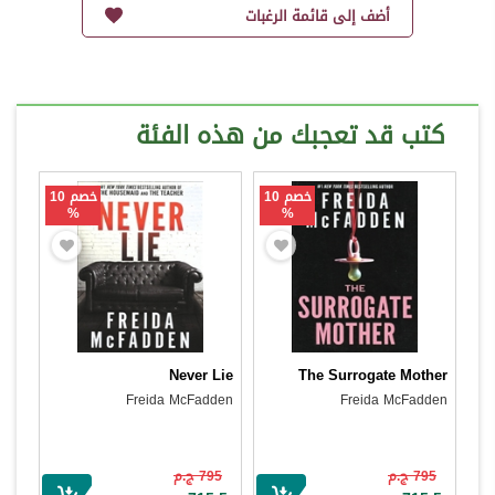
أضف إلى قائمة الرغبات
كتب قد تعجبك من هذه الفئة
خصم 10
خصم 10
%
%
Never Lie
The Surrogate Mother
Freida McFadden
Freida McFadden
795 ج.م
795 ج.م