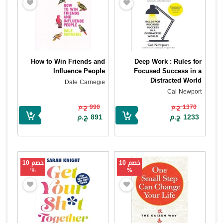
How to Win Friends and
Deep Work : Rules for
Influence People
Focused Success in a
Distracted World
Dale Carnegie
Cal Newport
1370 ج.م
990 ج.م
1233 ج.م
891 ج.م
خصم 10
خصم 10
%
%