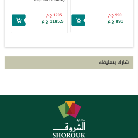
990 ج.م
1295 ج.م
891 ج.م
1165.5 ج.م
شارك بتعليقك