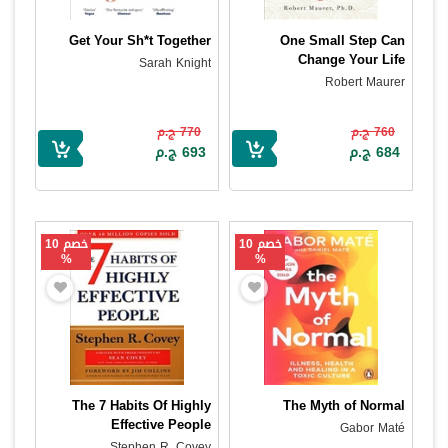
Get Your Sh*t Together
One Small Step Can
Change Your Life
Sarah Knight
Robert Maurer
760 ج.م
770 ج.م
684 ج.م
693 ج.م
خصم 10
خصم 10
%
%
The 7 Habits Of Highly
The Myth of Normal
Effective People
Gabor Maté
Stephen R. Covey