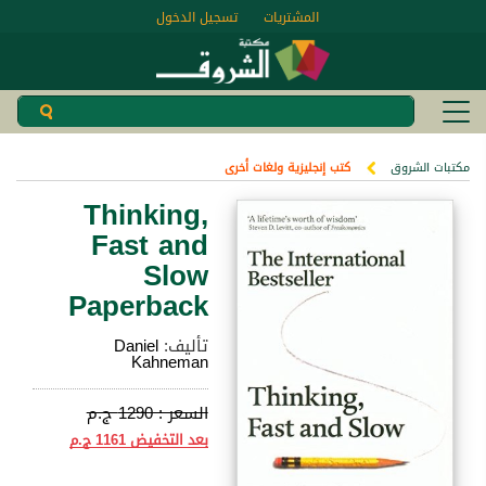
المشتريات
تسجيل الدخول
مكتبات الشروق
كتب إنجليزية ولغات أخرى
Thinking,
Fast and
Slow
Paperback
تأليف:
Daniel
Kahneman
السعر :
1290 ج.م
بعد التخفيض
1161 ج.م