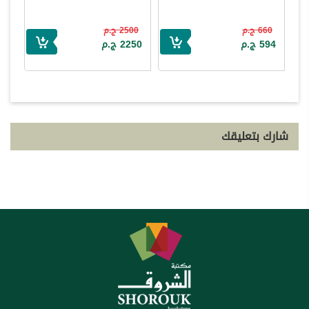
660 ج.م
2500 ج.م
594 ج.م
2250 ج.م
شارك بتعليقك