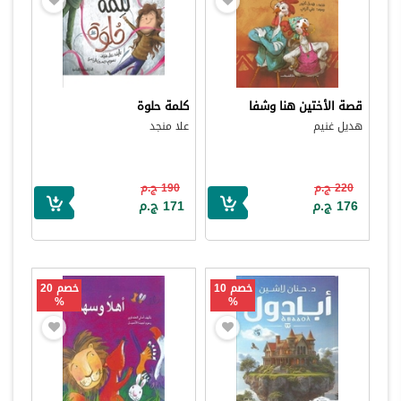
قصة الأختين هنا وشفا
كلمة حلوة
هديل غنيم
علا منجد
220 ج.م
190 ج.م
176 ج.م
171 ج.م
خصم 10
خصم 20
%
%