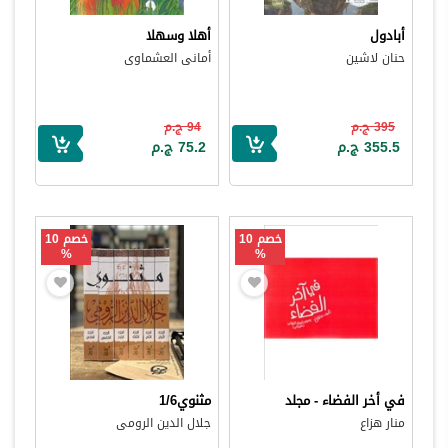
أبادول
أهلا وسهلا
حنان لاشين
أمانى العشماوى
395 ج.م
94 ج.م
355.5 ج.م
75.2 ج.م
خصم 10
خصم 10
%
%
في أخر الفضاء - مجلد
مثنوي1/6
منار هزاع
جلال الدين الرومى