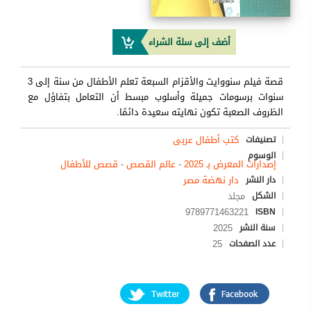
أضف إلى سلة الشراء
قصة فيلم سنووايت والأقزام السبعة تعلم الأطفال من سنة إلى 3
سنوات برسومات جميلة وأسلوب مبسط أن التعامل بتفاؤل مع
الظروف الصعبة تكون نهايته سعيدة دائمًا.
كتب أطفال عربى
تصنيفات
الوسوم
إصدارات المعرض بـ 2025
-
عالم القصص
-
قصص للأطفال
دار نهضة مصر
دار النشر
مجلد
الشكل
9789771463221
ISBN
2025
سنة النشر
25
عدد الصفحات