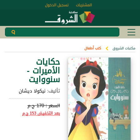
المشتريات
تسجيل الدخول
مكتبات الشروق
كتب أطفال
حكايات
الأميرات -
سنووايت
تأليف:
نيكولا ديشان
السعر :
170 ج.م
بعد التخفيض
153 ج.م