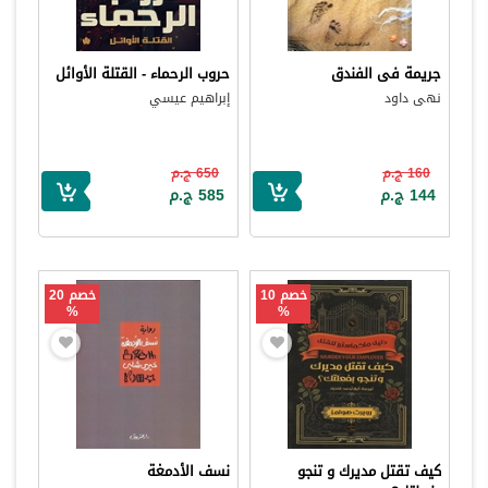
جريمة فى الفندق
حروب الرحماء - القتلة الأوائل
نهى داود
إبراهيم عيسي
160 ج.م
650 ج.م
144 ج.م
585 ج.م
خصم 10
خصم 20
%
%
كيف تقتل مديرك و تنجو
نسف الأدمغة