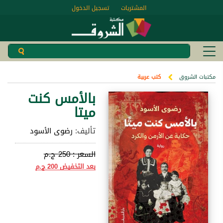
المشتريات
تسجيل الدخول
مكتبات الشروق
كتب عربية
بالأمس كنت
ميتا
تأليف:
رضوى الأسود
السعر :
250 ج.م
بعد التخفيض
200 ج.م