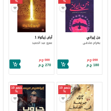
%
%
جن إيراني
أرض زيكولا 1
بهرام صادقى
عمرو عبد الحميد
200 ج.م
300 ج.م
180 ج.م
270 ج.م
خصم 10
خصم 10
%
%