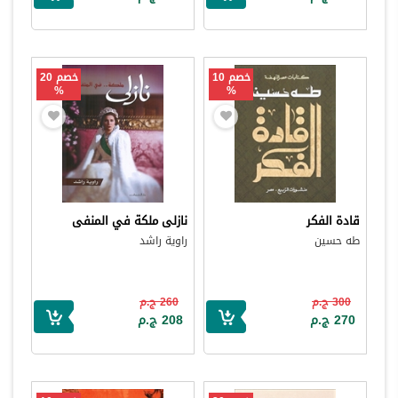
خصم 10
خصم 20
%
%
قادة الفكر
نازلى ملكة في المنفى
طه حسين
راوية راشد
300 ج.م
260 ج.م
270 ج.م
208 ج.م