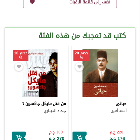
أضف إلى قائمة الرغبات
كتب قد تعجبك من هذه الفئة
خصم 20
خصم 10
%
%
حياتى
من قتل مايكل جاكسون ؟
أحمد أمين
جهاد الديناري
220 ج.م
300 ج.م
176 ج.م
270 ج.م