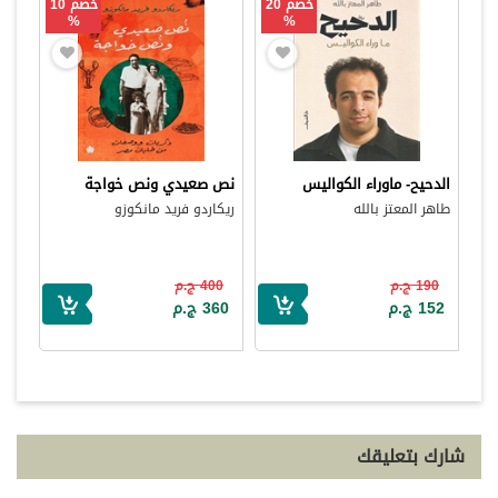
خصم 20
خصم 10
%
%
الدحيح- ماوراء الكواليس
نص صعيدي ونص خواجة
طاهر المعتز بالله
ريكاردو فريد مانكوزو
190 ج.م
400 ج.م
152 ج.م
360 ج.م
شارك بتعليقك