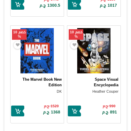
1017 ج.م
1300.5 ج.م
خصم 10
خصم 10
%
%
The Marvel Book New
Space Visual
Edition
Encyclopedia
DK
Heather Couper
990 ج.م
1520 ج.م
891 ج.م
1368 ج.م