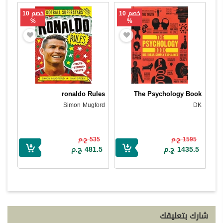
خصم 10
خصم 10
%
%
ronaldo Rules
The Psychology Book
Simon Mugford
DK
1595 ج.م
535 ج.م
1435.5 ج.م
481.5 ج.م
شارك بتعليقك