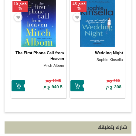
خصم 45
خصم 10
%
%
The First Phone Call from
Wedding Night
Heaven
Sophie Kinsella
Mitch Albom
560 ج.م
1045 ج.م
308 ج.م
940.5 ج.م
شارك بتعليقك