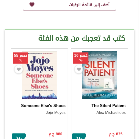
أضف إلى قائمة الرغبات
كتب قد تعجبك من هذه الفئة
خصم 10
خصم 55
%
%
Someone Else's Shoes
The Silent Patient
Jojo Moyes
Alex Michaelides
835 ج.م
880 ج.م