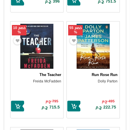
751.5 ج.م
396 ج.م
خصم 55
خصم 10
%
%
The Teacher
Run Rose Run
Freida McFadden
Dolly Parton
495 ج.م
795 ج.م
222.75 ج.م
715.5 ج.م