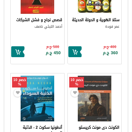
ستلا الهوية و الدولة الحديثة
قصص نجاح و فشل الشركات
عمر فودة
أحمد الليثي ناصف
400 ج.م
500 ج.م
360 ج.م
450 ج.م
خصم 10
خصم 10
%
%
الكونت دى مونت كريستو
أنطونيا سكوت 2 - الذئبة