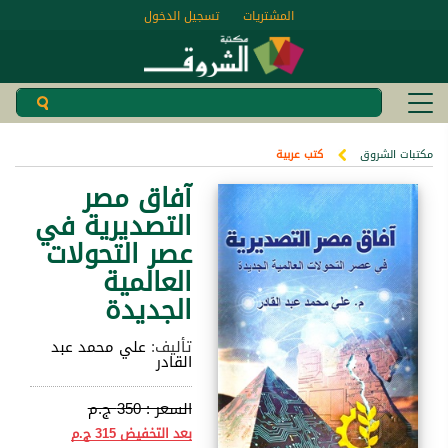
المشتريات
تسجيل الدخول
مكتبات الشروق
كتب عربية
آفاق مصر
التصديرية في
عصر التحولات
العالمية
الجديدة
تأليف:
علي محمد عبد
القادر
السعر :
350 ج.م
بعد التخفيض
315 ج.م