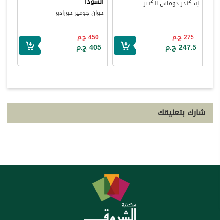
السودا
إسكندر دوماس الكبير
خوان جوميز خورادو
275 ج.م
450 ج.م
247.5 ج.م
405 ج.م
شارك بتعليقك