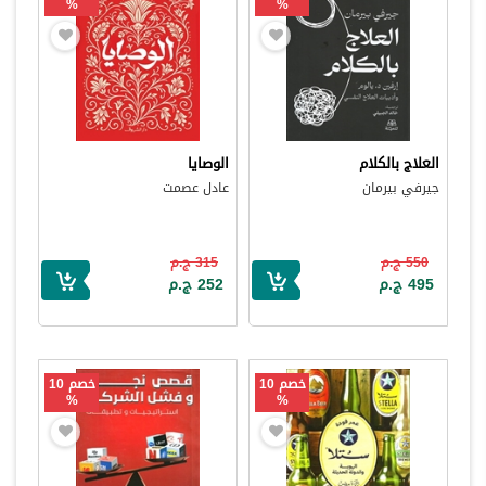
%
%
العلاج بالكلام
الوصايا
جيرفي بيرمان
عادل عصمت
550 ج.م
315 ج.م
495 ج.م
252 ج.م
خصم 10
خصم 10
%
%