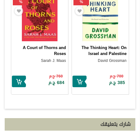
%
%
A Court of Thorns and
The Thinking Heart: On
Roses
Israel and Palestine
Sarah J. Maas
David Grossman
700 ج.م
760 ج.م
385 ج.م
684 ج.م
شارك بتعليقك