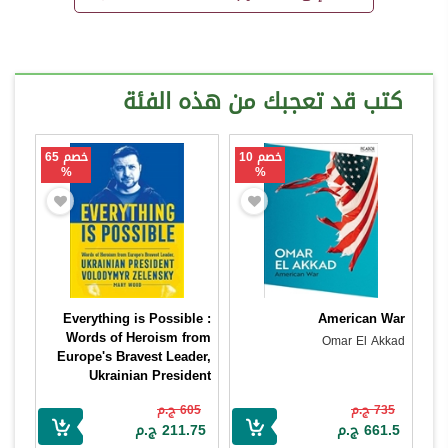
كتب قد تعجبك من هذه الفئة
خصم 10
خصم 65
%
%
Everything is Possible :
American War
Words of Heroism from
Omar El Akkad
Europe's Bravest Leader,
Ukrainian President
Volodymyr Zelensky
735 ج.م
605 ج.م
Mary Wood
661.5 ج.م
211.75 ج.م