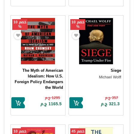
خصم 10
خصم 10
%
%
The Myth of American
Siege
Idealism: How U.S.
Michael Wolff
Foreign Policy Endangers
the World
Noam Chomsky
357 ج.م
1295 ج.م
321.3 ج.م
1165.5 ج.م
خصم 45
خصم 10