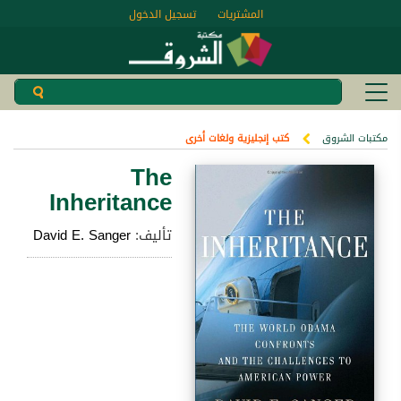
المشتريات
تسجيل الدخول
مكتبات الشروق
كتب إنجليزية ولغات أخرى
The
Inheritance
تأليف:
David E. Sanger