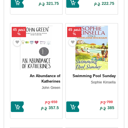
222.75 ج.م
321.75 ج.م
خصم 45
خصم 45
%
%
An Abundance of
Swimming Pool Sunday
Katherines
Sophie Kinsella
John Green
700 ج.م
650 ج.م
385 ج.م
357.5 ج.م