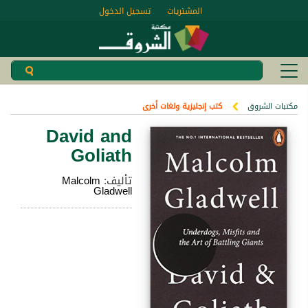
المشتريات
تسجيل الدخول
مكتبات الشروق
كتب إنجليزية ولغات أخرى
David and
Goliath
تأليف:
Malcolm
Gladwell