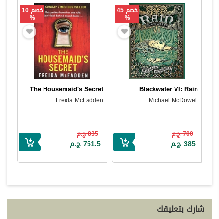
خصم 45
خصم 10
%
%
The Housemaid's Secret
Blackwater VI: Rain
Freida McFadden
Michael McDowell
700 ج.م
835 ج.م
385 ج.م
751.5 ج.م
شارك بتعليقك