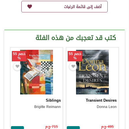
أضف إلى قائمة الرغبات
كتب قد تعجبك من هذه الفئة
خصم 55
خصم 55
%
%
Siblings
Transient Desires
Brigitte Reimann
Donna Leon
495 ج.م
715 ج.م