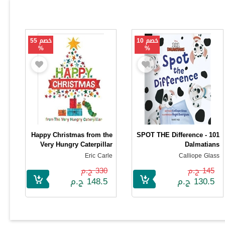
خصم 10
خصم 55
%
%
Happy Christmas from the
SPOT THE Difference - 101
Very Hungry Caterpillar
Dalmatians
Eric Carle
Calliope Glass
145 ج.م
330 ج.م
130.5 ج.م
148.5 ج.م