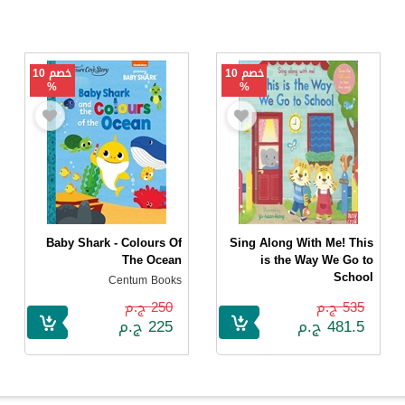
خصم 10
خصم 10
%
%
Baby Shark - Colours Of
Sing Along With Me! This
The Ocean
is the Way We Go to
School
Centum Books
Nosy Crow
535 ج.م
250 ج.م
481.5 ج.م
225 ج.م