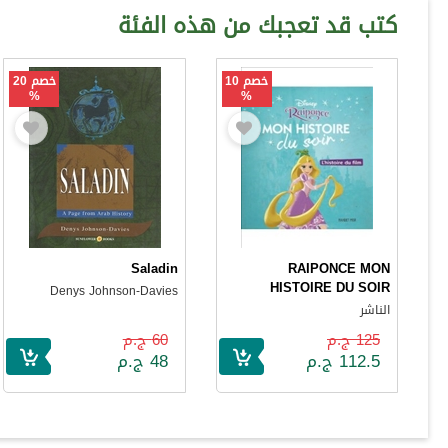
كتب قد تعجبك من هذه الفئة
خصم 10
خصم 20
%
%
Saladin
RAIPONCE MON
HISTOIRE DU SOIR
Denys Johnson-Davies
الناشر
125 ج.م
60 ج.م
112.5 ج.م
48 ج.م