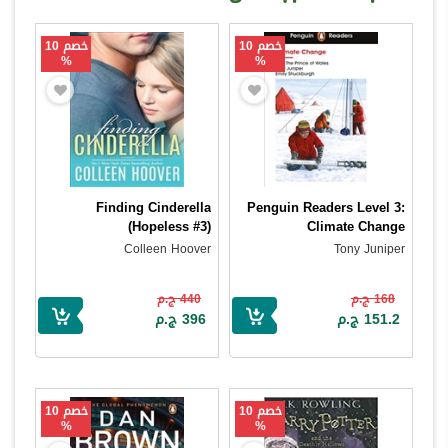
خصم 10
خصم 10
%
%
Finding Cinderella
Penguin Readers Level 3:
(Hopeless #3)
Climate Change
Colleen Hoover
Tony Juniper
168 ج.م
440 ج.م
151.2 ج.م
396 ج.م
خصم 10
خصم 10
%
%