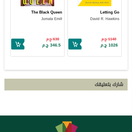
The Black Queen
Letting Go
Jumata Emill
David R. Hawkins
1140 ج.م
630 ج.م
1026 ج.م
346.5 ج.م
شارك بتعليقك