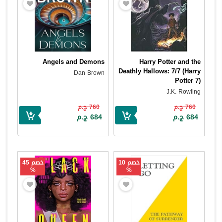
Angels and Demons
Harry Potter and the
Deathly Hallows: 7/7 (Harry
Dan Brown
Potter 7)
J.K. Rowling
760 ج.م
760 ج.م
684 ج.م
684 ج.م
خصم 10
خصم 45
%
%