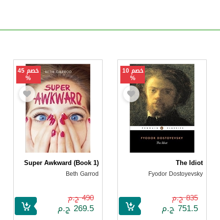
خصم 10
خصم 45
%
%
Super Awkward (Book 1)
The Idiot
Beth Garrod
Fyodor Dostoyevsky
835 ج.م
490 ج.م
751.5 ج.م
269.5 ج.م