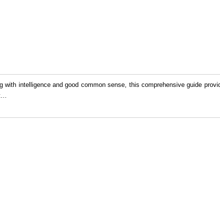
g with intelligence and good common sense, this comprehensive guide provide
t
…