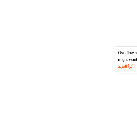
Overflowin
might wan
أقرأ المزيد