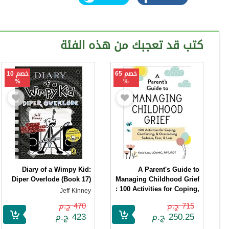
كتب قد تعجبك من هذه الفئة
خصم 65
خصم 10
%
%
Diary of a Wimpy Kid:
A Parent's Guide to
Diper Overlode (Book 17)
Managing Childhood Grief
: 100 Activities for Coping,
Jeff Kinney
Comforting, &
715 ج.م
470 ج.م
Overcoming Sadness,
250.25 ج.م
423 ج.م
Fear, & Loss