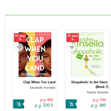
خصم 45
خصم 55
%
%
Clap When You Land
Shopaholic to the Stars:
(Book 7)
Elizabeth Acevedo
Sophie Kinsella
700 ج.م
490 ج.م
385 ج.م
220.5 ج.م