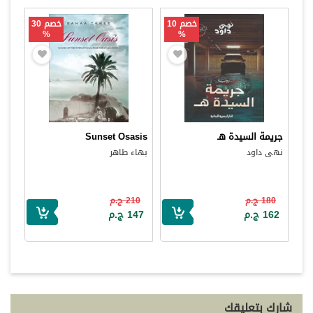
خصم 10
خصم 30
%
%
جريمة السيدة هـ
Sunset Osasis
نهى داود
بهاء طاهر
180 ج.م
210 ج.م
162 ج.م
147 ج.م
شارك بتعليقك