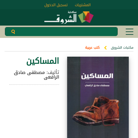
المشتريات
تسجيل الدخول
مكتبات الشروق
كتب عربية
المساكين
تأليف:
مصطفى صادق
الرافعى