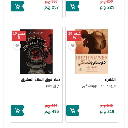
250 ج.م
330 ج.م
225 ج.م
297 ج.م
خصم 10
خصم 10
%
%
الفقراء
دماء فوق الملاذ المشرق
فيودور دوستويفسكى
إم إل وانغ
240 ج.م
550 ج.م
216 ج.م
495 ج.م