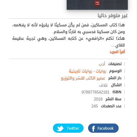
غير متوفر حاليا
هذا كتاب المساكين، فمن لم يكُن مسكينًا لا يقرؤه لأنه لا يفهمه،
ومن كان مسكينا فحسبي به قارئًا والسلام.
هكذا تكلم «الرافعي» عن كتابه المساكين، وهي تجربة عظيمة
للغاي
…
أقرأ المزيد
أدب
تصنيفات
روايات
-
روايات تاريخية
الوسوم
عصير الكتب للنشر والتوزيع
دار النشر
غلاف
الشكل
9789776542181
ISBN
2018
سنة النشر
245
عدد الصفحات