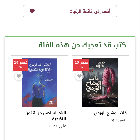
أضف إلى قائمة الرغبات
كتب قد تعجبك من هذه الفئة
خصم 10
خصم 10
%
%
ذات الوشاح الوردي
البند السادس من قانون
التضحية
نهى داود
علي قطب