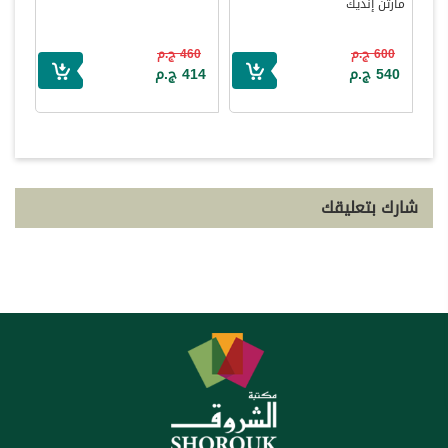
مارتن إنديك
600 ج.م
460 ج.م
540 ج.م
414 ج.م
شارك بتعليقك