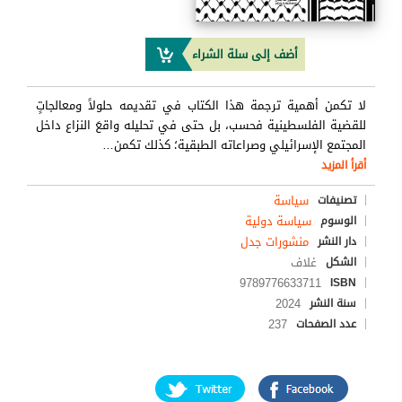
أضف إلى سلة الشراء
لا تكمن أهمية ترجمة هذا الكتاب في تقديمه حلولاً ومعالجاتٍ
للقضية الفلسطينية فحسب، بل حتى في تحليله واقعَ النزاع داخل
المجتمع الإسرائيلي وصراعاته الطبقية؛ كذلك تكمن
…
أقرأ المزيد
سياسة
تصنيفات
سياسة دولية
الوسوم
منشورات جدل
دار النشر
غلاف
الشكل
9789776633711
ISBN
2024
سنة النشر
237
عدد الصفحات