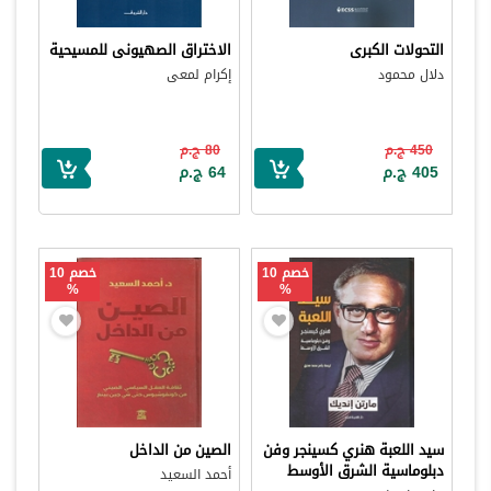
التحولات الكبرى
الاختراق الصهيونى للمسيحية
دلال محمود
إكرام لمعى
450 ج.م
80 ج.م
405 ج.م
64 ج.م
خصم 10
خصم 10
%
%
سيد اللعبة هنري كسينجر وفن
الصين من الداخل
دبلوماسية الشرق الأوسط
أحمد السعيد