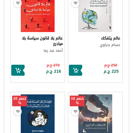
عالم يتفكك
عالم بلا قانون سياسة بلا
مبادئ
حسام بدراوي
أحمد عبد ربه
250 ج.م
270 ج.م
225 ج.م
216 ج.م
خصم 10
خصم 20
%
%