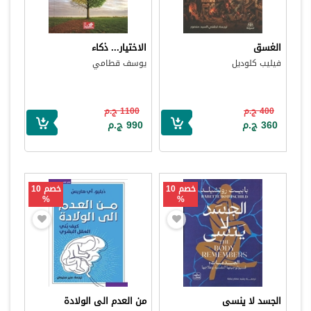
الغسق
الاختيار... ذكاء
فيليب كلوديل
يوسف قطامي
400 ج.م
1100 ج.م
360 ج.م
990 ج.م
خصم 10
خصم 10
%
%
الجسد لا ينسى
من العدم الى الولادة