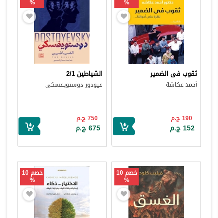
%
%
ثقوب فى الضمير
الشياطين 2/1
أحمد عكاشة
فيودور دوستويفسكى
190 ج.م
750 ج.م
152 ج.م
675 ج.م
خصم 10
خصم 10
%
%