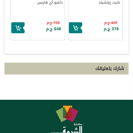
بابيت روتشيلد
دابليو أي هاريس
420 ج.م
720 ج.م
378 ج.م
648 ج.م
شارك بتعليقك