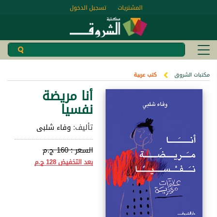
المشتريات
تسجيل الدخول
مكتبات الشروق
كتب عربية
أنا مريضة
نفسيا
تأليف:
وفاء شلبى
السعر :
160 ج.م
بعد التخفيض
128 ج.م