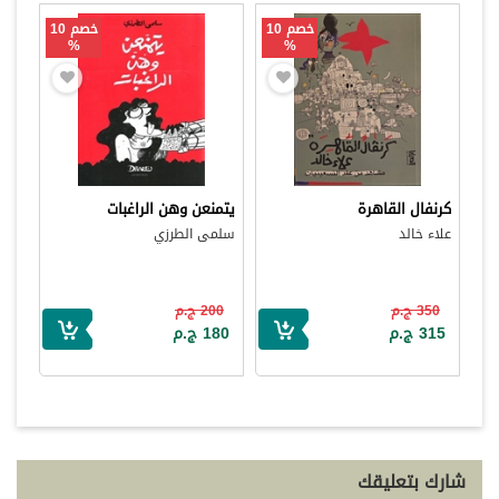
خصم 10
خصم 10
%
%
كرنفال القاهرة
يتمنعن وهن الراغبات
علاء خالد
سلمى الطرزي
350 ج.م
200 ج.م
315 ج.م
180 ج.م
شارك بتعليقك