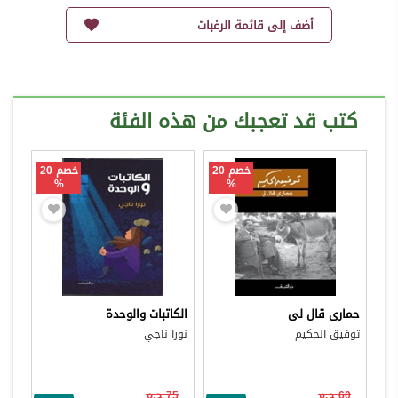
أضف إلى قائمة الرغبات
كتب قد تعجبك من هذه الفئة
خصم 20
خصم 20
%
%
حمارى قال لى
الكاتبات والوحدة
توفيق الحكيم
نورا ناجي
60 ج.م
75 ج.م