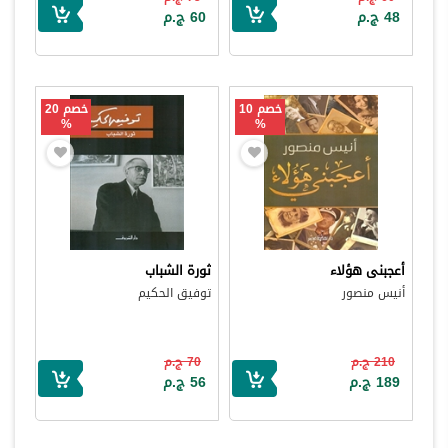
48 ج.م
60 ج.م
خصم 10
خصم 20
%
%
أعجبنى هؤلاء
ثورة الشباب
أنيس منصور
توفيق الحكيم
210 ج.م
70 ج.م
189 ج.م
56 ج.م