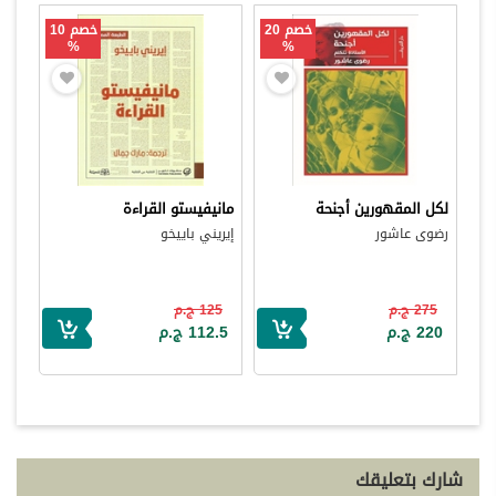
خصم 20
خصم 10
%
%
لكل المقهورين أجنحة
مانيفيستو القراءة
رضوى عاشور
إيريني باييخو
275 ج.م
125 ج.م
220 ج.م
112.5 ج.م
شارك بتعليقك