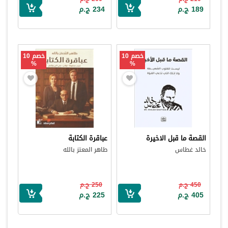
189 ج.م
234 ج.م
خصم 10
خصم 10
%
%
القصة ما قبل الاخيرة
عباقرة الكتابة
خالد غطاس
طاهر المعتز بالله
450 ج.م
250 ج.م
405 ج.م
225 ج.م