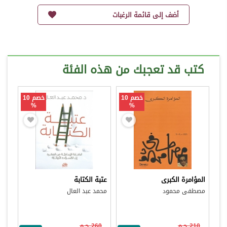
أضف إلى قائمة الرغبات
كتب قد تعجبك من هذه الفئة
خصم 10
خصم 10
%
%
المؤامرة الكبرى
عتبة الكتابة
مصطفى محمود
محمد عبد العال
210 ج.م
260 ج.م