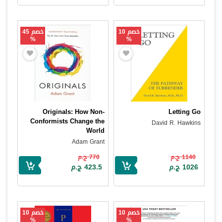
خصم 10
خصم 45
%
%
Originals: How Non-
Letting Go
Conformists Change the
David R. Hawkins
World
Adam Grant
1140 ج.م
770 ج.م
1026 ج.م
423.5 ج.م
خصم 10
خصم 10
%
%