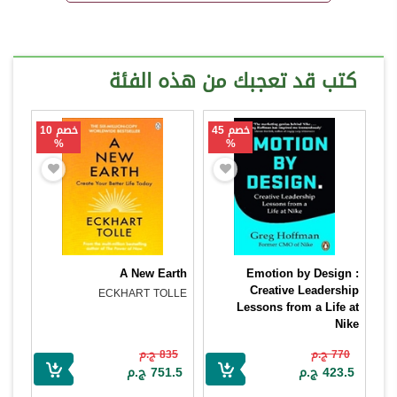
كتب قد تعجبك من هذه الفئة
خصم 45
خصم 10
%
%
A New Earth
Emotion by Design :
Creative Leadership
ECKHART TOLLE
Lessons from a Life at
Nike
Greg Hoffman
770 ج.م
835 ج.م
423.5 ج.م
751.5 ج.م