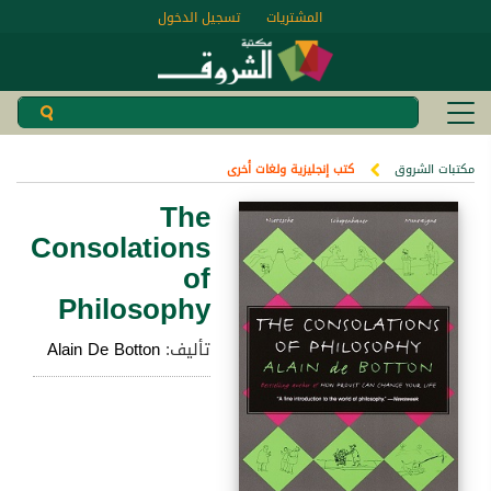
المشتريات
تسجيل الدخول
مكتبات الشروق
كتب إنجليزية ولغات أخرى
The
Consolations
of
Philosophy
تأليف:
Alain De Botton