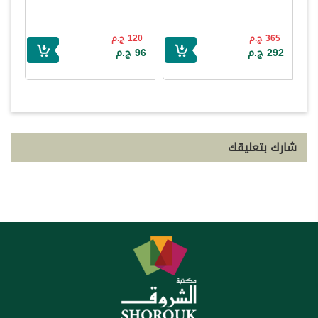
365 ج.م
120 ج.م
292 ج.م
96 ج.م
شارك بتعليقك