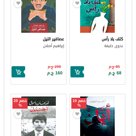
كتف بلا رأس
عصافير النيل
بدوى خليفة
إبراهيم أصلان
85 ج.م
200 ج.م
68 ج.م
160 ج.م
خصم 10
خصم 20
%
%