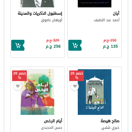
أيان
إسطنبول الذكريات والمدينة
أحمد عبد اللطيف
أورهان باموق
150 ج.م
320 ج.م
135 ج.م
256 ج.م
خصم 20
خصم 20
%
%
صالح هيصة
أيام الرخص
خيري شلبي
حسن الحديدى