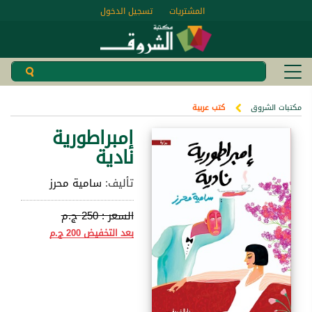
المشتريات
تسجيل الدخول
مكتبات الشروق
كتب عربية
إمبراطورية
نادية
تأليف:
سامية محرز
السعر :
250 ج.م
بعد التخفيض
200 ج.م