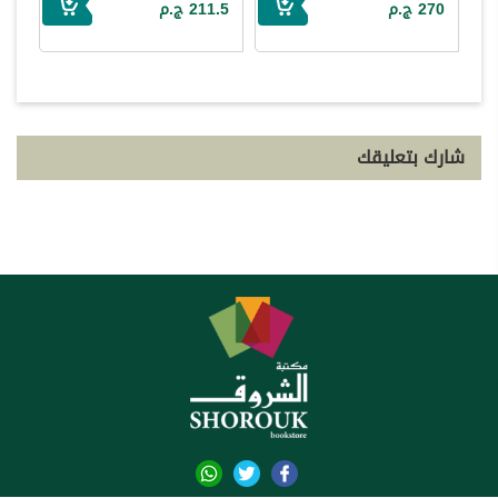
270 ج.م
211.5 ج.م
شارك بتعليقك