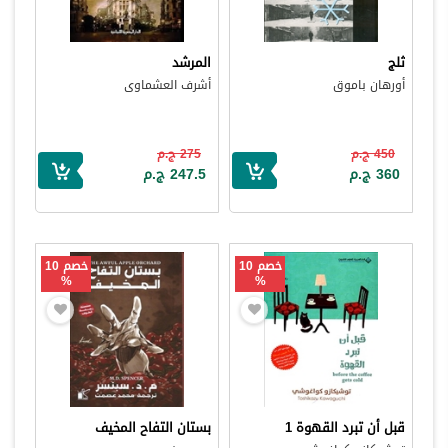
ثلج
المرشد
أورهان باموق
أشرف العشماوى
450 ج.م
275 ج.م
360 ج.م
247.5 ج.م
خصم 10
خصم 10
%
%
قبل أن تبرد القهوة 1
بستان التفاح المخيف