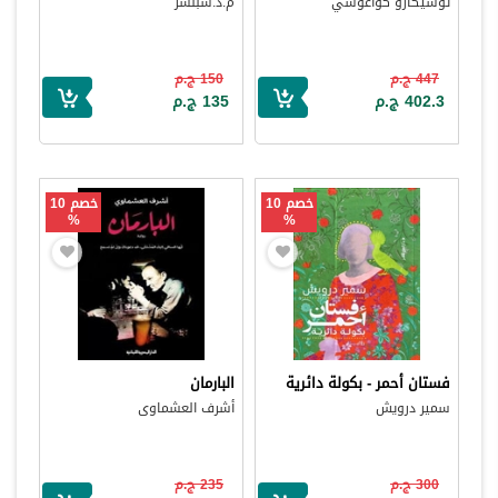
توشيكازو كواغوشي
م.د.سبنسر
447 ج.م
150 ج.م
402.3 ج.م
135 ج.م
خصم 10
خصم 10
%
%
فستان أحمر - بكولة دائرية
البارمان
سمير درويش
أشرف العشماوى
300 ج.م
235 ج.م