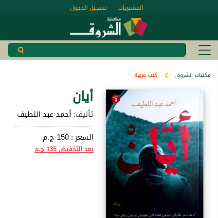
المشتريات
تسجيل الدخول
مكتبات الشروق
كتب عربية
أيان
تأليف:
أحمد عبد اللطيف
السعر :
150 ج.م
بعد التخفيض
135 ج.م