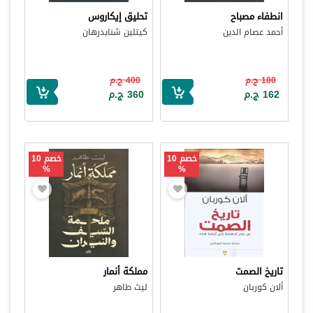
انطفاء مصباح
تحليق إيكاروس
أحمد عصام الدين
كيتلين شنايدرهان
180 ج.م
400 ج.م
162 ج.م
360 ج.م
خصم 10
خصم 10
%
%
تاريخ الصمت
مملكة أنمار
ألان كوربان
ليث طاهر