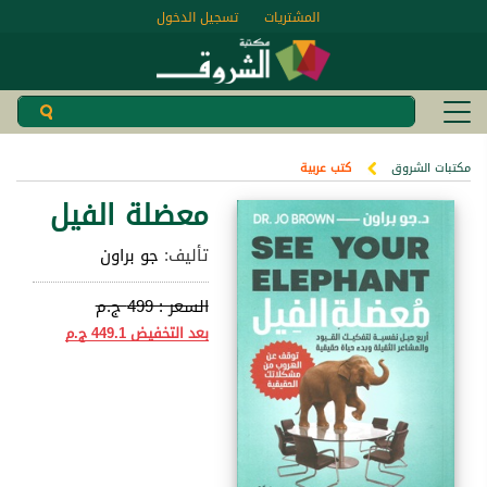
المشتريات
تسجيل الدخول
مكتبات الشروق
كتب عربية
معضلة الفيل
تأليف:
جو براون
السعر :
499 ج.م
بعد التخفيض
449.1 ج.م