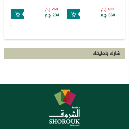
400 ج.م
260 ج.م
360 ج.م
234 ج.م
شارك بتعليقك