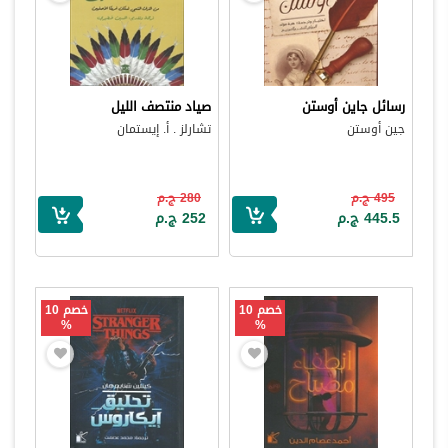
رسائل جاين أوستن
صياد منتصف الليل
جين أوستن
تشارلز . أ. إيستمان
495 ج.م
280 ج.م
445.5 ج.م
252 ج.م
خصم 10
خصم 10
%
%