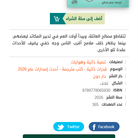
أضف إلى سلة الشراء
تتقاطع مصالح العائلة، ويبدأ أولاد العم في تدبير المكائد لبعضهم،
بينما يظهر خلف ملامح أقرب الناس وجه خفي يضيف للأحداث
عقدة تلو الأخرى.
تنمية ذاتية وهوايات
تصنيفات
قدرات ذاتية
-
كتب مترجمة
-
أحدث إصدارات عام 2026
الوسوم
دار دون
دار النشر
غلاف
الشكل
9789778065930
ISBN
2026
سنة النشر
365
عدد الصفحات