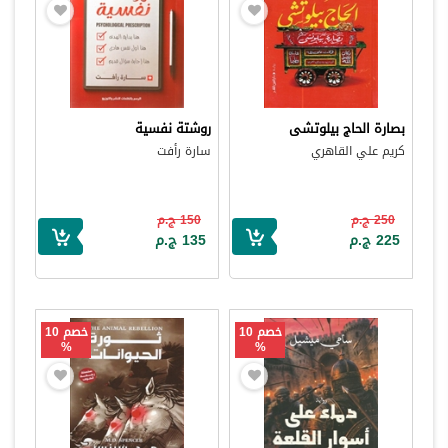
بصارة الحاج بيلوتشى
روشتة نفسية
كريم علي القاهري
سارة رأفت
250 ج.م
150 ج.م
225 ج.م
135 ج.م
خصم 10
خصم 10
%
%