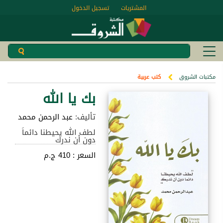
المشتريات
تسجيل الدخول
مكتبات الشروق
كتب عربية
بك يا الله
تأليف:
عبد الرحمن محمد
لطف الله يحيطنا دائماَ
دون أن ندرك
السعر :
410 ج.م