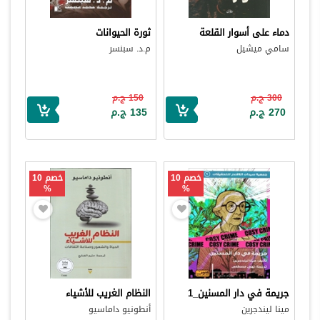
دماء على أسوار القلعة
ثورة الحيوانات
سامي ميشيل
م.د. سبنسر
300 ج.م
150 ج.م
270 ج.م
135 ج.م
خصم 10
خصم 10
%
%
جريمة في دار المسنين_1
النظام الغريب للأشياء
مينا ليندجرين
أنطونيو داماسيو