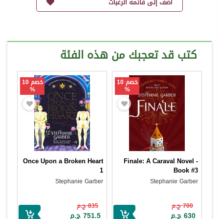
أضف إلى قائمة الرغبات
كتب قد تعجبك من هذه الفئة
خصم 10
خصم 10
%
%
Once Upon a Broken Heart
Finale: A Caraval Novel -
1
Book #3
Stephanie Garber
Stephanie Garber
700 ج.م
835 ج.م
630 ج.م
751.5 ج.م