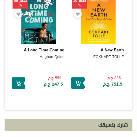
خصم 10
خصم 55
%
%
A Long Time Coming
A New Earth
Meghan Quinn
ECKHART TOLLE
835 ج.م
550 ج.م
751.5 ج.م
247.5 ج.م
شارك بتعليقك