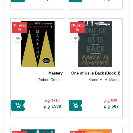
خصم 10
خصم 10
%
%
Mastery
One of Us is Back (Book 3)
Robert Greene
Karen M. McManus
630 ج.م
1710 ج.م
567 ج.م
1539 ج.م