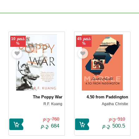
خصم 45
خصم 10
%
%
The Poppy War
4.50 from Paddington
R.F. Kuang
Agatha Christie
910 ج.م
760 ج.م
500.5 ج.م
684 ج.م