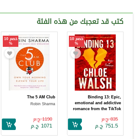
كتب قد تعجبك من هذه الفئة
خصم 10
خصم 10
%
%
The 5 AM Club
Binding 13: Epic,
emotional and addictive
Robin Sharma
romance from the TikTok
phenomenon
835 ج.م
1190 ج.م
Chloe Walsh
751.5 ج.م
1071 ج.م