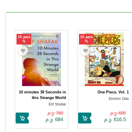
خصم 10
خصم 10
%
%
10 minutes 38 Seconds in
One Piece, Vol. 1
this Strange World
Eiichiro Oda
Elif Shafak
685 ج.م
760 ج.م
616.5 ج.م
684 ج.م