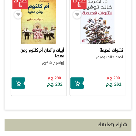
خصم 10
خصم 20
%
%
نشوات قديمة
أبيات وألحان أم كلثوم ومن
معها
أحمد خالد توفيق
إبراهيم شكرى
290 ج.م
290 ج.م
261 ج.م
232 ج.م
شارك بتعليقك