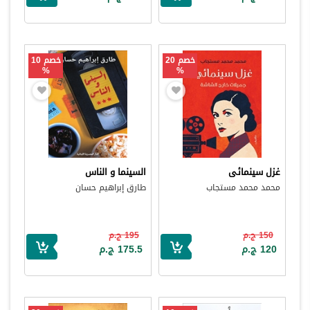
خصم 20
خصم 10
%
%
غزل سينمائى
السينما و الناس
محمد محمد مستجاب
طارق إبراهيم حسان
150 ج.م
195 ج.م
120 ج.م
175.5 ج.م