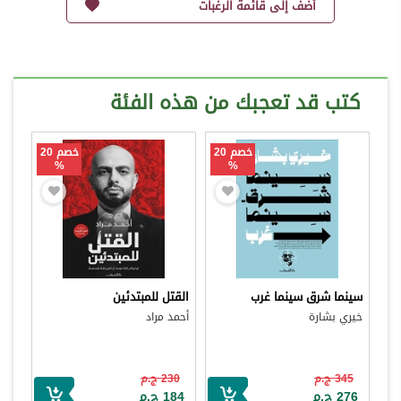
أضف إلى قائمة الرغبات
كتب قد تعجبك من هذه الفئة
خصم 20
خصم 20
%
%
سينما شرق سينما غرب
القتل للمبتدئين
خيري بشارة
أحمد مراد
345 ج.م
230 ج.م
276 ج.م
184 ج.م