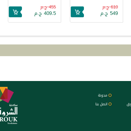
Nermine Noeman
610 ج.م
455 ج.م
549 ج.م
409.5 ج.م
مدونة
وق
اتصل بنا