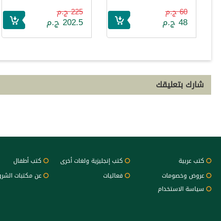
60 ج.م
225 ج.م
48 ج.م
202.5 ج.م
شارك بتعليقك
كتب عربية
كتب إنجليزية ولغات أخرى
كتب أطفال
عروض وخصومات
فعاليات
عن مكتبات الشر
سياسة الاستخدام