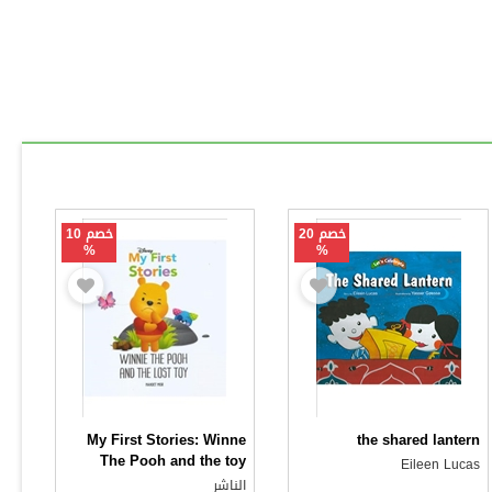
خصم 20
خصم 10
%
%
My First Stories: Winne
the shared lantern
The Pooh and the toy
Eileen Lucas
الناشر