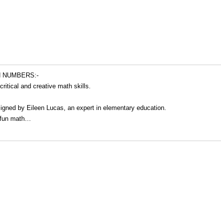
H NUMBERS:-
ritical and creative math skills.
signed by Eileen Lucas, an expert in elementary education.
f fun math
…