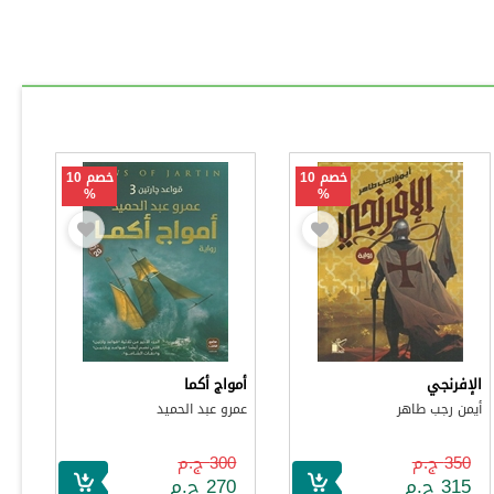
خصم 10
خصم 10
%
%
الإفرنجي
أمواج أكما
أيمن رجب طاهر
عمرو عبد الحميد
350 ج.م
300 ج.م
315 ج.م
270 ج.م