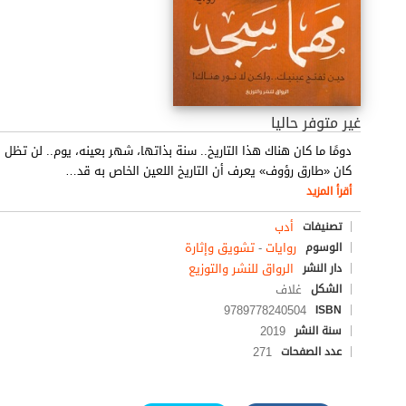
غير متوفر حاليا
دومًا ما كان هناك هذا التاريخ.. سنة بذاتها، شهر بعينه، يوم.. لن تظل ال
كان «طارق رؤوف» يعرف أن التاريخ اللعين الخاص به قد
…
أقرأ المزيد
أدب
تصنيفات
روايات
-
تشويق وإثارة
الوسوم
الرواق للنشر والتوزيع
دار النشر
غلاف
الشكل
9789778240504
ISBN
2019
سنة النشر
271
عدد الصفحات