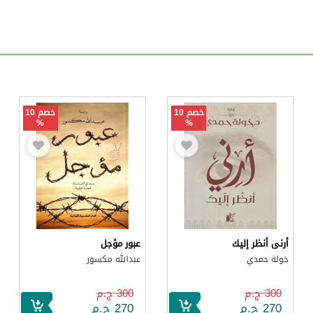
خصم 10
خصم 10
%
%
أرنى أنظر إليك
عبور مؤجل
خولة حمدي
عبدالله مكسور
300 ج.م
300 ج.م
270 ج.م
270 ج.م