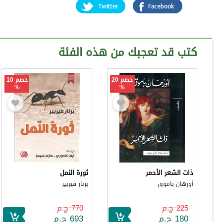
كتب قد تعجبك من هذه الفئة
خصم 20
خصم 10
%
%
ذات الشعر الأحمر
ثورة النمل
أورهان باموق
برنار فيربير
225 ج.م
770 ج.م
180 ج.م
693 ج.م