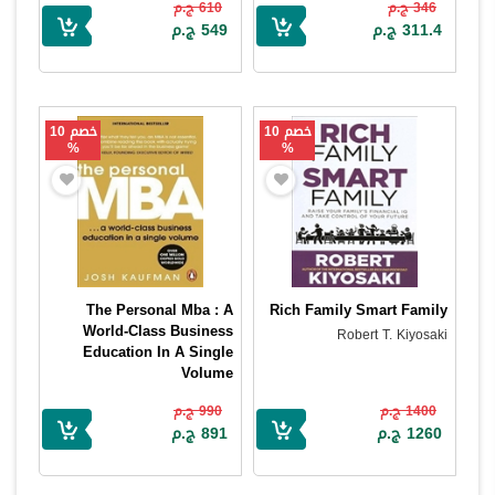
346 ج.م
610 ج.م
311.4 ج.م
549 ج.م
خصم 10
خصم 10
%
%
The Personal Mba : A
Rich Family Smart Family
World-Class Business
Robert T. Kiyosaki
Education In A Single
Volume
Josh Kaufman
1400 ج.م
990 ج.م
1260 ج.م
891 ج.م