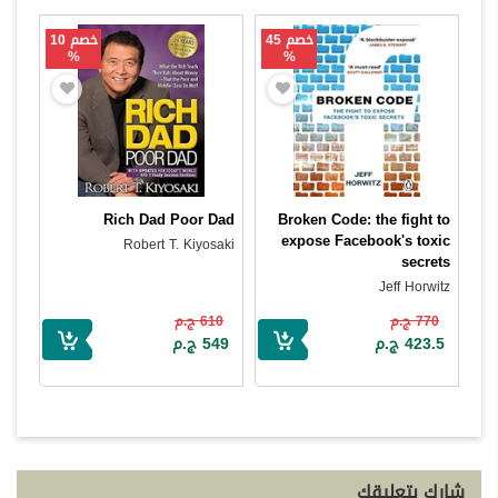
خصم 45
خصم 10
%
%
Rich Dad Poor Dad
Broken Code: the fight to
expose Facebook's toxic
Robert T. Kiyosaki
secrets
Jeff Horwitz
770 ج.م
610 ج.م
423.5 ج.م
549 ج.م
شارك بتعليقك