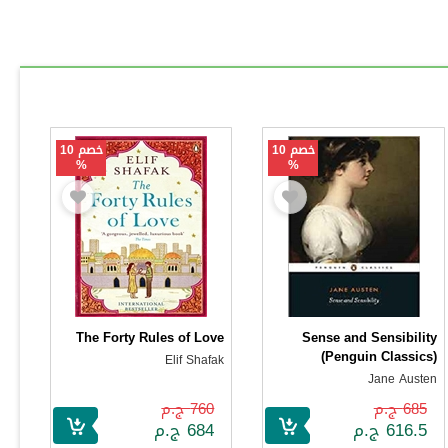
خصم 10
خصم 10
%
%
The Forty Rules of Love
Sense and Sensibility
(Penguin Classics)
Elif Shafak
Jane Austen
685 ج.م
760 ج.م
616.5 ج.م
684 ج.م