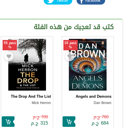
كتب قد تعجبك من هذه الفئة
خصم 10
خصم 55
%
%
The Drop And The List
Angels and Demons
Mick Herron
Dan Brown
760 ج.م
700 ج.م
684 ج.م
315 ج.م