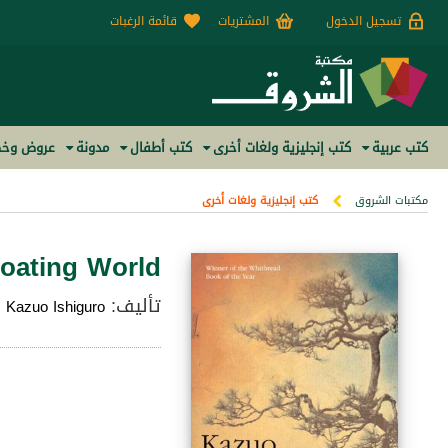
تسجيل الدخول
المشتريات
قائمة الرغبات
كتب عربية
كتب إنجليزية ولغات أخرى
كتب أطفال
مدونة
عروض وخص
مكتبات الشروق
كتب إنجليزية ولغات أخرى
loating World
تأليف:
Kazuo Ishiguro