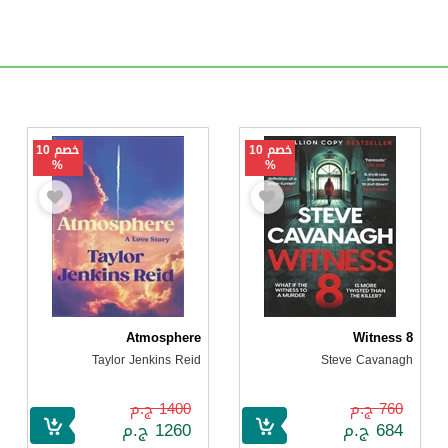
خصم 10
خصم 10
%
%
Atmosphere
Witness 8
Taylor Jenkins Reid
Steve Cavanagh
760 ج.م
1400 ج.م
684 ج.م
1260 ج.م