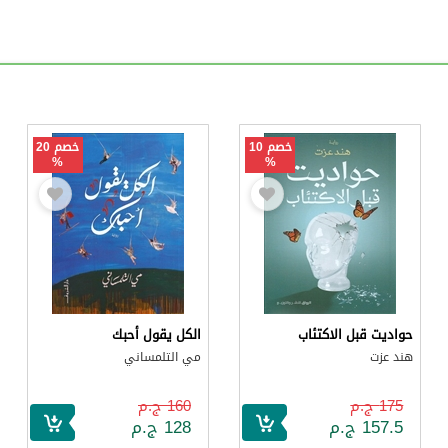
خصم 10
خصم 20
%
%
حواديت قبل الاكتئاب
الكل يقول أحبك
هند عزت
مي التلمساني
175 ج.م
160 ج.م
157.5 ج.م
128 ج.م