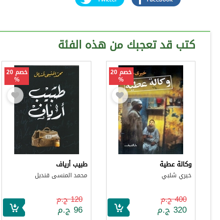
كتب قد تعجبك من هذه الفئة
خصم 20
خصم 20
%
%
وكالة عطية
طبيب أرياف
خيري شلبي
محمد المنسى قنديل
400 ج.م
120 ج.م
320 ج.م
96 ج.م