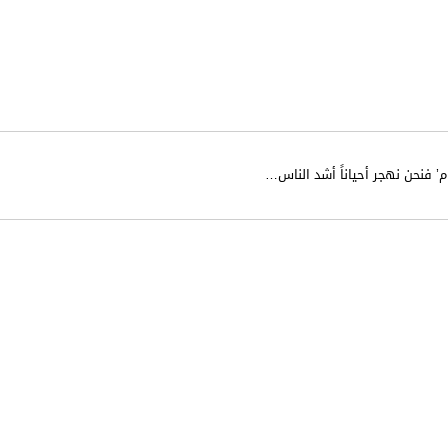
م’ فنحن نهجر أحياناً أشد الناس
…