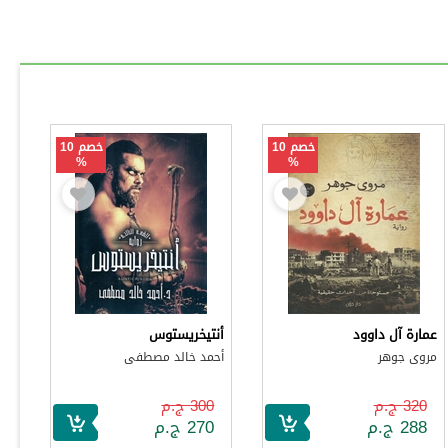
خصم 10
خصم 10
%
%
عمارة آل داوود
أنتيخريستوس
مروى جوهر
أحمد خالد مصطفى
320 ج.م
300 ج.م
288 ج.م
270 ج.م