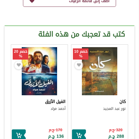
أضف إلى قائمة الرغبات
كتب قد تعجبك من هذه الفئة
خصم 10
خصم 20
%
%
كان
الفيل الأزرق
نور عبد المجيد
أحمد مراد
320 ج.م
170 ج.م
288 ج.م
136 ج.م