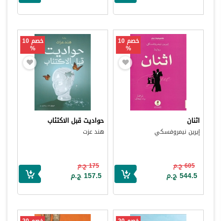
خصم 10
خصم 10
%
%
اثنان
حواديت قبل الاكتئاب
إيرين نيمروفسكي
هند عزت
605 ج.م
175 ج.م
544.5 ج.م
157.5 ج.م
خصم 20
خصم 20