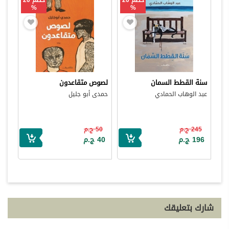
%
%
سنة القطط السمان
لصوص متقاعدون
عبد الوهاب الحمادي
حمدى أبو جليل
245 ج.م
50 ج.م
196 ج.م
40 ج.م
شارك بتعليقك