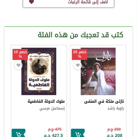
أضف إلى قائمة الرغبات
كتب قد تعجبك من هذه الفئة
خصم 20
خصم 10
%
%
نازلى ملكة في المنفى
ملوك الدولة الفاطمية
راوية راشد
إسماعيل مرسي
260 ج.م
475 ج.م
208 ج.م
427.5 ج.م