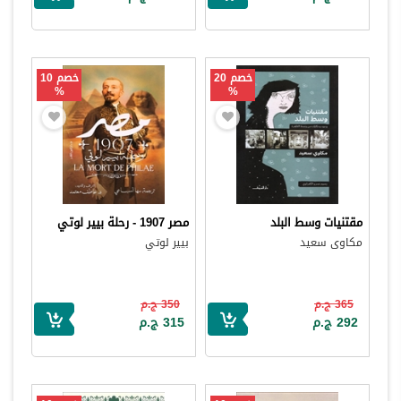
خصم 20
خصم 10
%
%
مقتنيات وسط البلد
مصر 1907 - رحلة بيير لوتي
مكاوى سعيد
بيير لوتي
365 ج.م
350 ج.م
292 ج.م
315 ج.م