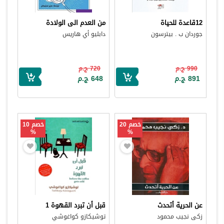
12قاعدة للحياة
من العدم الى الولادة
جوردان ب . بيترسون
دابليو أي هاريس
990 ج.م
720 ج.م
891 ج.م
648 ج.م
خصم 20
خصم 10
%
%
عن الحرية أتحدث
قبل أن تبرد القهوة 1
زكى نجيب محمود
توشيكازو كواغوشي