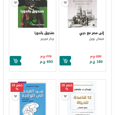
إلى مصر مع حبي
صندوق باندورا
فيفان بويل
برنار فيربير
200 ج.م
770 ج.م
180 ج.م
693 ج.م
خصم 10
خصم 10
%
%