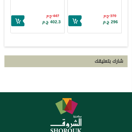
370 ج.م
447 ج.م
296 ج.م
402.3 ج.م
شارك بتعليقك