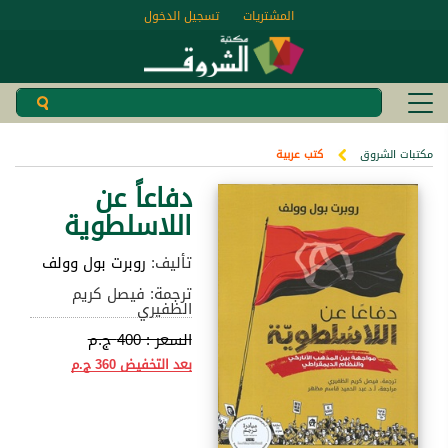
المشتريات
تسجيل الدخول
مكتبات الشروق
كتب عربية
دفاعاً عن
اللاسلطوية
تأليف:
روبرت بول وولف
ترجمة: فيصل كريم
الظفيري
السعر :
400 ج.م
بعد التخفيض
360 ج.م