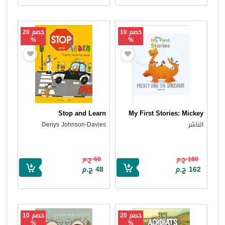
خصم 10
خصم 20
%
%
Stop and Learn
My First Stories: Mickey
الناشر
Denys Johnson-Davies
180 ج.م
60 ج.م
162 ج.م
48 ج.م
خصم 20
خصم 10
%
%