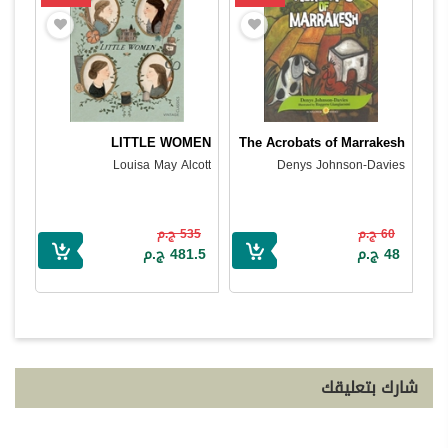
LITTLE WOMEN
The Acrobats of Marrakesh
Louisa May Alcott
Denys Johnson-Davies
60 ج.م
535 ج.م
48 ج.م
481.5 ج.م
شارك بتعليقك