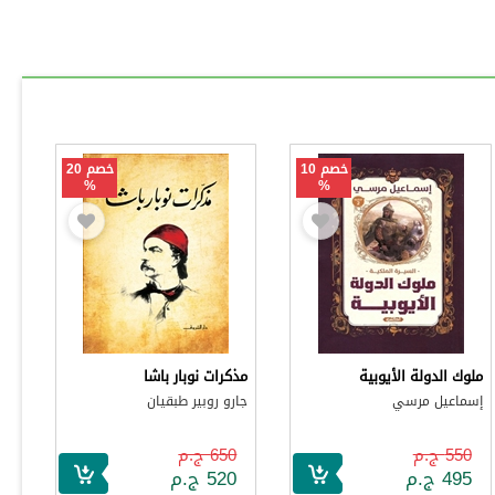
خصم 10
خصم 20
%
%
ملوك الدولة الأيوبية
مذكرات نوبار باشا
إسماعيل مرسي
جارو روبير طبقيان
550 ج.م
650 ج.م
495 ج.م
520 ج.م