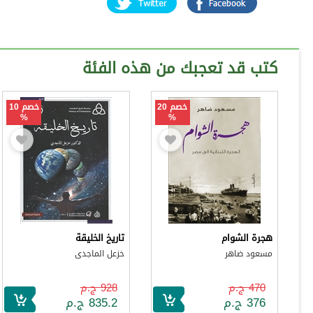
كتب قد تعجبك من هذه الفئة
خصم 20
خصم 10
%
%
هجرة الشوام
تاريخ الخليقة
مسعود ضاهر
خزعل الماجدى
470 ج.م
928 ج.م
376 ج.م
835.2 ج.م