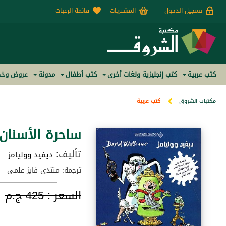
تسجيل الدخول
المشتريات
قائمة الرغبات
كتب عربية
كتب إنجليزية ولغات أخرى
كتب أطفال
مدونة
عروض وخص
مكتبات الشروق
كتب عربية
ساحرة الأسنان
تأليف:
ديفيد ووليامز
ترجمة: منتدى فايز علمى
السعر :
425 ج.م