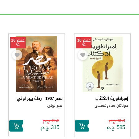
خصم 10
خصم 10
%
%
إمبراطورية الاكتئاب
مصر 1907 - رحلة بيير لوتي
جوناثان سادوفسكي
بيير لوتي
650 ج.م
350 ج.م
585 ج.م
315 ج.م