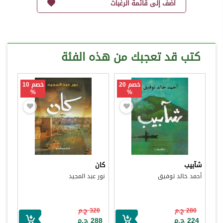
أضف إلى قائمة الرغبات
كتب قد تعجبك من هذه الفئة
خصم 20
خصم 10
%
%
شآبيب
كان
أحمد خالد توفيق
نور عبد المجيد
280 ج.م
320 ج.م
224 ج.م
288 ج.م