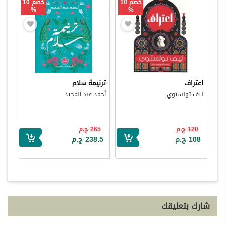
خصم 10
خصم 10
%
%
اعتراف
ترنيمة سلام
ليف تولستوي
أحمد عبد المجيد
120 ج.م
265 ج.م
108 ج.م
238.5 ج.م
شارك بتعليقك