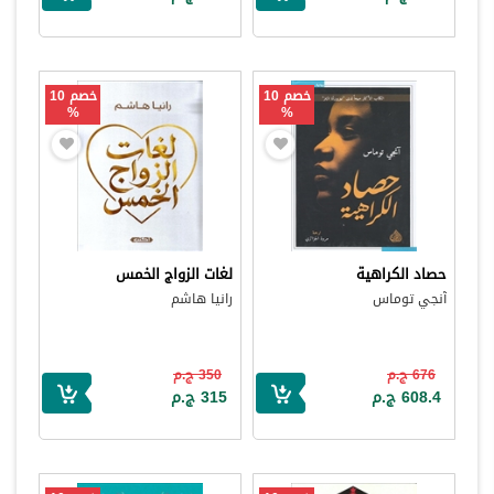
خصم 10
خصم 10
%
%
حصاد الكراهية
لغات الزواج الخمس
آنجي توماس
رانيا هاشم
676 ج.م
350 ج.م
608.4 ج.م
315 ج.م