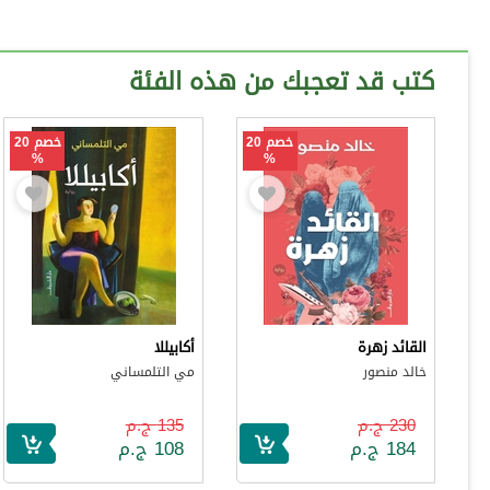
كتب قد تعجبك من هذه الفئة
خصم 20
خصم 20
%
%
القائد زهرة
أكابيللا
خالد منصور
مي التلمساني
230 ج.م
135 ج.م
184 ج.م
108 ج.م