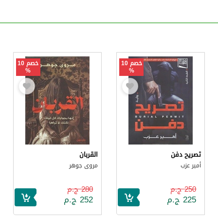
خصم 10
خصم 10
%
%
تصريح دفن
القربان
أمير عزب
مروى جوهر
250 ج.م
280 ج.م
225 ج.م
252 ج.م