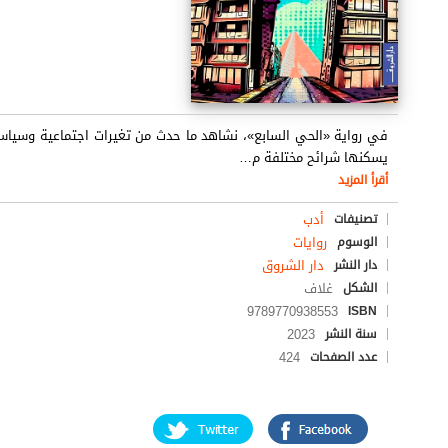
في رواية «الحي السابع»، نشاهد ما حدث من تغيرات اجتماعية وسياس
يسكنها شرائح مختلفة م
…
أقرأ المزيد
أدب
تصنيفات
روايات
الوسوم
دار الشروق
دار النشر
غلاف
الشكل
9789770938553
ISBN
2023
سنة النشر
424
عدد الصفحات