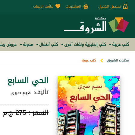
تسجيل الدخول
المشتريات
قائمة الرغبات
كتب عربية
كتب إنجليزية ولغات أخرى
كتب أطفال
مدونة
عروض وخص
مكتبات الشروق
كتب عربية
الحي السابع
تأليف:
نعيم صبرى
السعر :
275 ج.م