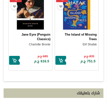
Jane Eyre (Penguin
The Island of Missing
Classics)
Trees
Charlotte Bronte
Elif Shafak
835 ج.م
685 ج.م
751.5 ج.م
616.5 ج.م
شارك بتعليقك