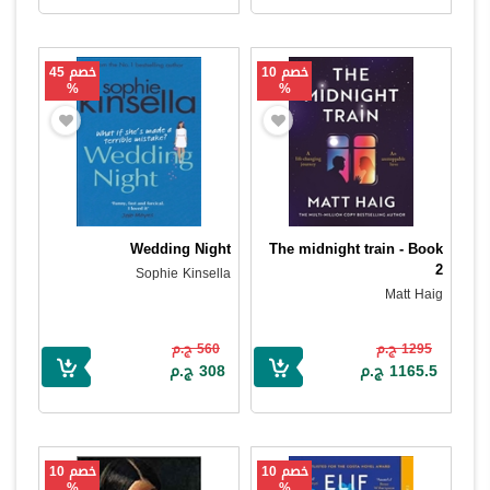
خصم 10
خصم 45
%
%
Wedding Night
The midnight train - Book
2
Sophie Kinsella
Matt Haig
1295 ج.م
560 ج.م
1165.5 ج.م
308 ج.م
خصم 10
خصم 10
%
%