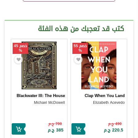
كتب قد تعجبك من هذه الفئة
خصم 55
خصم 45
%
%
Blackwater III: The House
Clap When You Land
Michael McDowell
Elizabeth Acevedo
490 ج.م
700 ج.م
220.5 ج.م
385 ج.م