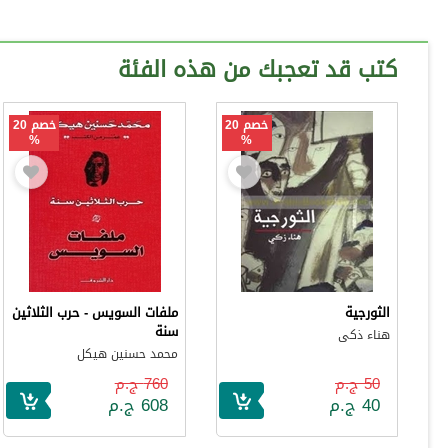
كتب قد تعجبك من هذه الفئة
خصم 20
خصم 20
%
%
الثورجية
ملفات السويس - حرب الثلاثين
سنة
هناء ذكى
محمد حسنين هيكل
50 ج.م
760 ج.م
40 ج.م
608 ج.م