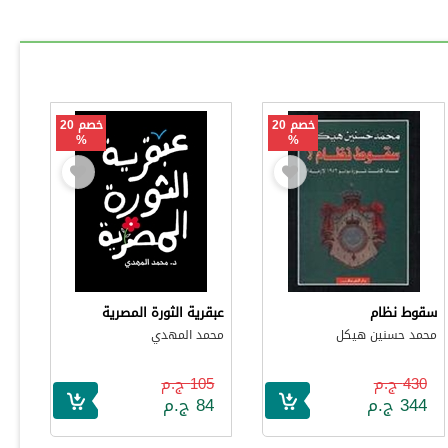
خصم 20
خصم 20
%
%
سقوط نظام
عبقرية الثورة المصرية
محمد حسنين هيكل
محمد المهدي
430 ج.م
105 ج.م
344 ج.م
84 ج.م