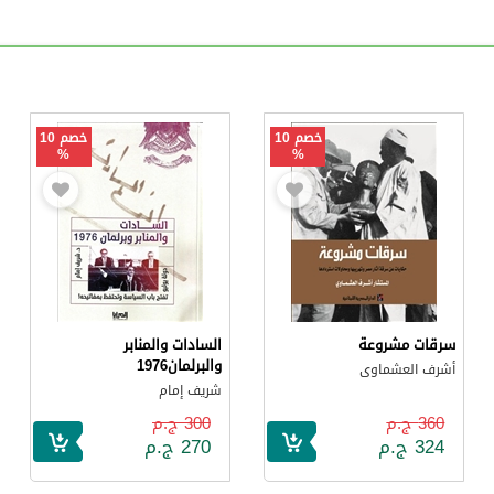
خصم 10
خصم 10
%
%
سرقات مشروعة
السادات والمنابر
والبرلمان1976
أشرف العشماوى
شريف إمام
360 ج.م
300 ج.م
324 ج.م
270 ج.م