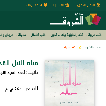
تسجيل الدخول
المشتريات
قائمة الرغبات
كتب عربية
كتب إنجليزية ولغات أخرى
كتب أطفال
مدونة
عروض وخص
مكتبات الشروق
كتب عربية
مياه النيل القد
تأليف:
أحمد السيد النجا
السعر :
50 ج.م