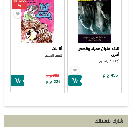
خصم 10
%
ثلاثة فئران عمياء وقصص
أنا بنت
أخرى
ناهد السيد
أجاثا كريستى
435 ج.م
250 ج.م
225 ج.م
شارك بتعليقك