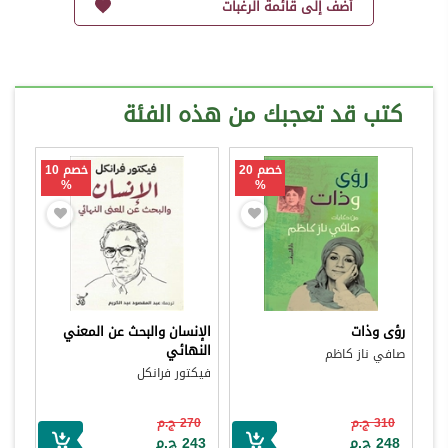
أضف إلى قائمة الرغبات
كتب قد تعجبك من هذه الفئة
خصم 20
خصم 10
%
%
رؤى وذات
الإنسان والبحث عن المعني
النهائي
صافي ناز كاظم
فيكتور فرانكل
310 ج.م
270 ج.م
248 ج.م
243 ج.م