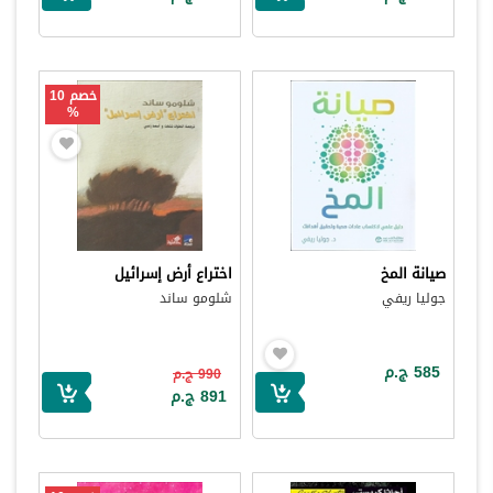
خصم 10
%
صيانة المخ
اختراع أرض إسرائيل
جوليا ريفي
شلومو ساند
585 ج.م
990 ج.م
891 ج.م