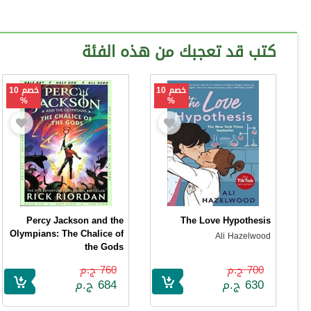
كتب قد تعجبك من هذه الفئة
خصم 10
خصم 10
%
%
Percy Jackson and the
The Love Hypothesis
Olympians: The Chalice of
Ali Hazelwood
the Gods
Rick Riordan
700 ج.م
760 ج.م
630 ج.م
684 ج.م