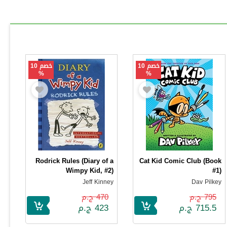
خصم 10
خصم 10
%
%
Rodrick Rules (Diary of a
Cat Kid Comic Club (Book
Wimpy Kid, #2)
#1)
Jeff Kinney
Dav Pilkey
795 ج.م
470 ج.م
715.5 ج.م
423 ج.م