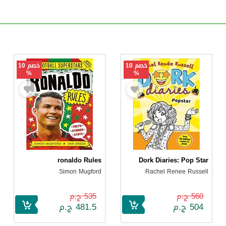
خصم 10
خصم 10
%
%
ronaldo Rules
Dork Diaries: Pop Star
Simon Mugford
Rachel Renee Russell
560 ج.م
535 ج.م
504 ج.م
481.5 ج.م