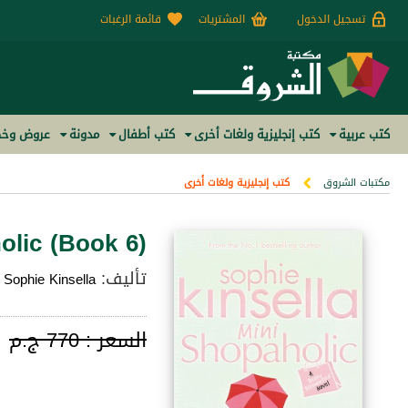
تسجيل الدخول
المشتريات
قائمة الرغبات
كتب عربية
كتب إنجليزية ولغات أخرى
كتب أطفال
مدونة
عروض وخص
مكتبات الشروق
كتب إنجليزية ولغات أخرى
olic (Book 6)
تأليف:
Sophie Kinsella
السعر :
770 ج.م