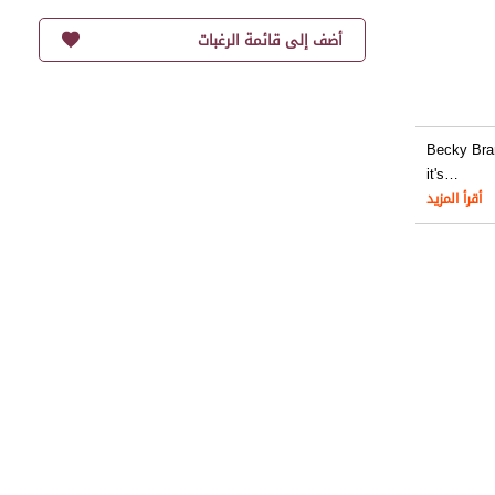
أضف إلى قائمة الرغبات
Becky Bran
it's
…
أقرأ المزيد