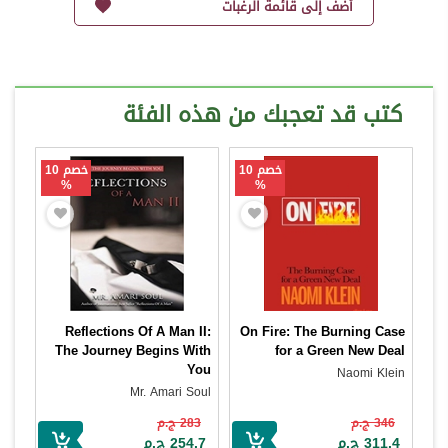
أضف إلى قائمة الرغبات
كتب قد تعجبك من هذه الفئة
خصم 10
خصم 10
%
%
Reflections Of A Man II:
On Fire: The Burning Case
The Journey Begins With
for a Green New Deal
You
Naomi Klein
Mr. Amari Soul
346 ج.م
283 ج.م
311.4 ج.م
254.7 ج.م