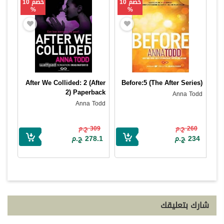
خصم 10
خصم 10
%
%
After We Collided: 2 (After
Before:5 (The After Series)
2) Paperback
Anna Todd
Anna Todd
260 ج.م
309 ج.م
234 ج.م
278.1 ج.م
شارك بتعليقك