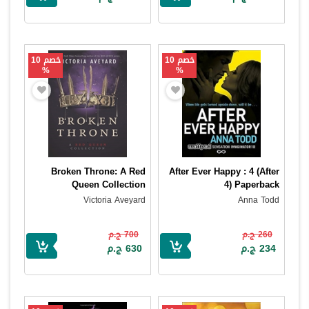
خصم 10
خصم 10
%
%
Broken Throne: A Red
After Ever Happy : 4 (After
Queen Collection
4) Paperback
Victoria Aveyard
Anna Todd
260 ج.م
700 ج.م
234 ج.م
630 ج.م