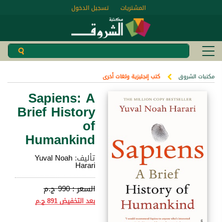
المشتريات
تسجيل الدخول
مكتبات الشروق
كتب إنجليزية ولغات أخرى
Sapiens: A
Brief History
of
Humankind
تأليف:
Yuval Noah
Harari
السعر :
990 ج.م
بعد التخفيض
891 ج.م