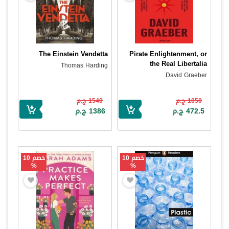
The Einstein Vendetta
Pirate Enlightenment, or
the Real Libertalia
Thomas Harding
David Graeber
1050 ج.م
1540 ج.م
472.5 ج.م
1386 ج.م
خصم 10
خصم 10
%
%