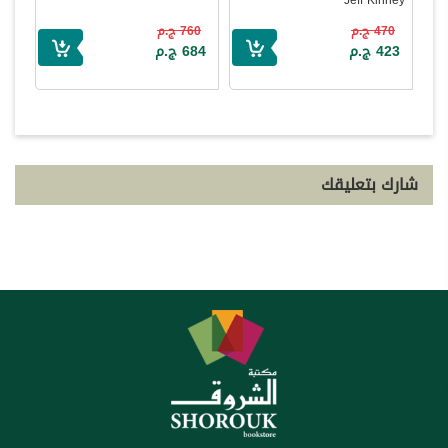
470 ج.م
760 ج.م
423 ج.م
684 ج.م
شارك بتعليقك