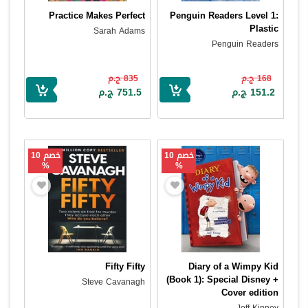
Practice Makes Perfect
Penguin Readers Level 1:
Plastic
Sarah Adams
Penguin Readers
168 ج.م
835 ج.م
151.2 ج.م
751.5 ج.م
خصم 10
خصم 10
%
%
Fifty Fifty
Diary of a Wimpy Kid
(Book 1): Special Disney +
Steve Cavanagh
Cover edition
Jeff Kinney