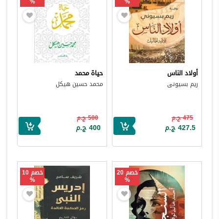
%
%
أولاد الناس
حياة محمد
ريم بسيونى
محمد حسين هيكل
475 ج.م
500 ج.م
427.5 ج.م
400 ج.م
خصم 20
خصم 10
%
%