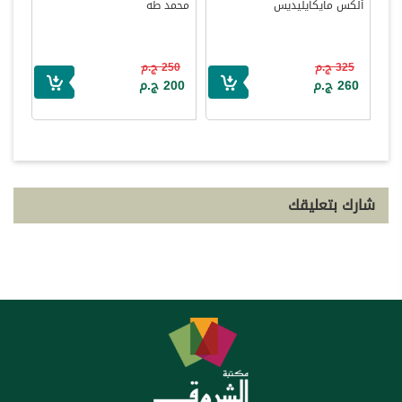
ألكس مايكايليديس
محمد طه
325 ج.م
250 ج.م
260 ج.م
200 ج.م
شارك بتعليقك