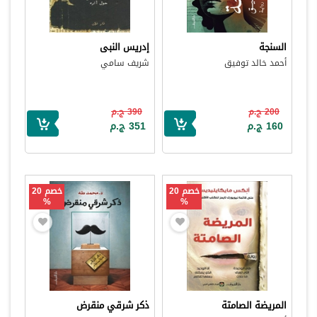
السنجة
إدريس النبى
أحمد خالد توفيق
شريف سامي
200 ج.م
390 ج.م
160 ج.م
351 ج.م
خصم 20
خصم 20
%
%
المريضة الصامتة
ذكر شرقي منقرض