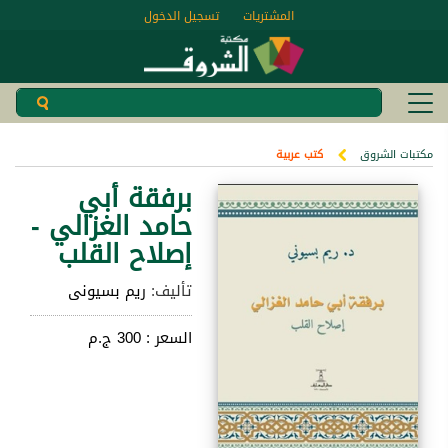
المشتريات
تسجيل الدخول
مكتبات الشروق
كتب عربية
برفقة أبي
حامد الغزالي -
إصلاح القلب
تأليف:
ريم بسيونى
السعر :
300 ج.م