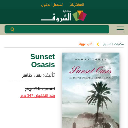
المشتريات
تسجيل الدخول
مكتبات الشروق
كتب عربية
Sunset
Osasis
تأليف:
بهاء طاهر
السعر :
210 ج.م
بعد التخفيض
147 ج.م