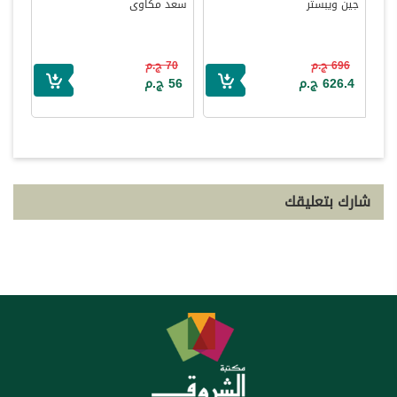
جين ويبستر
سعد مكاوى
696 ج.م
70 ج.م
626.4 ج.م
56 ج.م
شارك بتعليقك