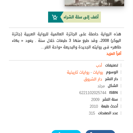
أضف إلى سلة الشراء
هذه الرواية حاصلة على الجائزة العالمية للرواية العربية (جائزة
البوكر) 2008، وقد طبع منها 3 طبعات خلال سنة . يعود « بهاء
طاهر» فى روايته الجديدة والبديعة «واحة الغر
…
أقرأ المزيد
أدب
تصنيفات
روايات
-
روايات تاريخية
الوسوم
دار الشروق
دار النشر
مجلد
الشكل
6221102025744
ISBN
2009
سنة النشر
2010
أحدث طبعة
315
عدد الصفحات