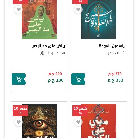
%
%
ياسمين العودة
بياض على مد البصر
خولة حمدي
محمد عبد الرازق
370 ج.م
200 ج.م
333 ج.م
180 ج.م
خصم 10
خصم 10
%
%