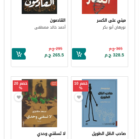
مبني على الكسر
القادمون
نورهان أبو بكر
أحمد خالد مصطفى
365 ج.م
295 ج.م
328.5 ج.م
265.5 ج.م
خصم 10
خصم 20
%
%
صاحب الظل الطويل
لا تسقني وحدي