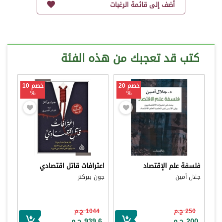
أضف إلى قائمة الرغبات
كتب قد تعجبك من هذه الفئة
خصم 20
خصم 10
%
%
فلسفة علم الإقتصاد
اعترافات قاتل اقتصادي
جلال أمين
جون بيركنز
250 ج.م
1044 ج.م
200 ج.م
939.6 ج.م