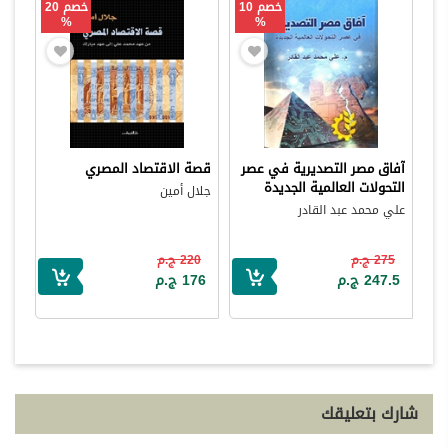
خصم 10
خصم 20
%
%
آفاق مصر التصديرية في عصر
قصة الاقتصاد المصري
التحولات العالمية الجديدة
جلال أمين
علي محمد عبد القادر
275 ج.م
220 ج.م
247.5 ج.م
176 ج.م
شارك بتعليقك