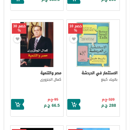
خصم 10
خصم 30
%
%
الاستثمار في الدردشة
مصر والتنمية
باتريك كينغ
كمال الجنزورى
320 ج.م
95 ج.م
288 ج.م
66.5 ج.م