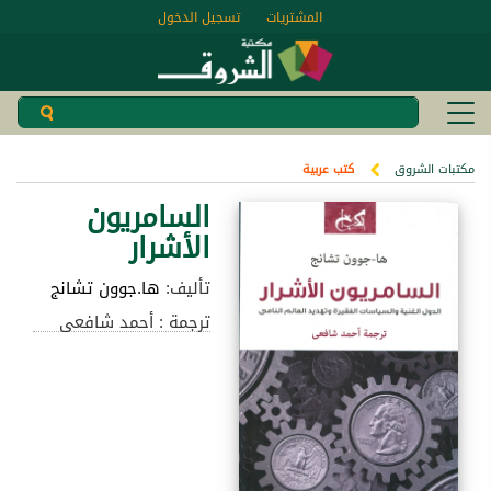
المشتريات
تسجيل الدخول
مكتبات الشروق
كتب عربية
السامريون
الأشرار
تأليف:
ها.جوون تشانج
ترجمة : أحمد شافعى