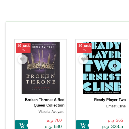
خصم 10
خصم 10
%
%
Broken Throne: A Red
Ready Player Two
Queen Collection
Ernest Cline
Victoria Aveyard
365 ج.م
700 ج.م
328.5 ج.م
630 ج.م