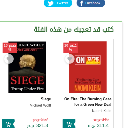
كتب قد تعجبك من هذه الفئة
خصم 10
خصم 10
%
%
Siege
On Fire: The Burning Case
for a Green New Deal
Michael Wolff
Naomi Klein
346 ج.م
357 ج.م
311.4 ج.م
321.3 ج.م