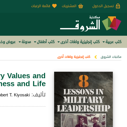
تسجيل الدخول
المشتريات
قائمة الرغبات
كتب عربية
كتب إنجليزية ولغات أخرى
كتب أطفال
مدونة
عروض وخص
مكتبات الشروق
كتب إنجليزية ولغات أخرى
ry Values and
ess and Life
تأليف:
bert T. Kiyosaki