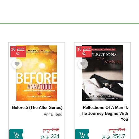
خصم 10
خصم 10
%
%
Before:5 (The After Series)
Reflections Of A Man II:
The Journey Begins With
Anna Todd
You
Mr. Amari Soul
283 ج.م
260 ج.م
254.7 ج.م
234 ج.م