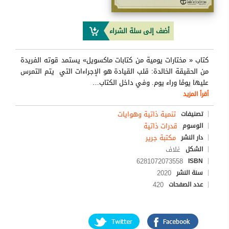
أضف إلى سلة الشراء
كتاب « مختارات يومية من كتابات ماكسويل» يستمد قوته الفريدة
من الحقيقة الخالدة: قلب القيادة هو الإجراءات التي يتم التمرس
عليها يومًا وراء يوم. وفي داخل الكتاب
…
أقرأ المزيد
تنمية ذاتية وهوايات
تصنيفات
قدرات ذاتية
الوسوم
مكتبة جرير
دار النشر
غلاف
الشكل
6281072073558
ISBN
2020
سنة النشر
420
عدد الصفحات