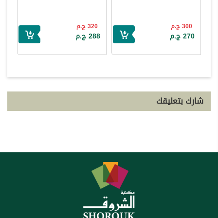
300 ج.م
320 ج.م
270 ج.م
288 ج.م
شارك بتعليقك