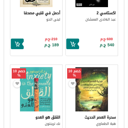
اكستاسي 2
أحمل في قلبي مصحفا
عبد الهادى العمشان
لبنى الحو
600 ج.م
210 ج.م
540 ج.م
189 ج.م
خصم 10
خصم 10
%
%
سحرة العصر الحديث
القلق هو العدو
هبة الطماوي
نك ترينتون