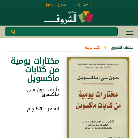
المشتريات
تسجيل الدخول
مكتبات الشروق
كتب عربية
مختارات يومية
من كتابات
ماكسويل
تأليف:
جون سي.
ماكسويل
السعر :
520 ج.م