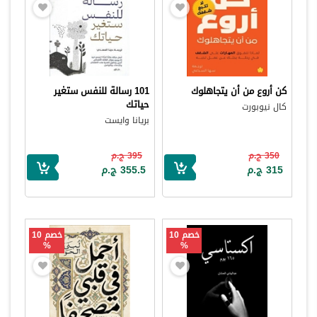
كن أروع من أن يتجاهلوك
101 رسالة للنفس ستغير
حياتك
كال نيوبورت
بريانا وايست
350 ج.م
395 ج.م
315 ج.م
355.5 ج.م
خصم 10
خصم 10
%
%